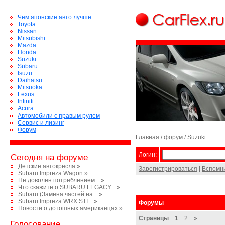
Чем японские авто лучше
Toyota
Nissan
Mitsubishi
Mazda
Honda
Suzuki
Subaru
Isuzu
Daihatsu
Mitsuoka
Lexus
Infiniti
Acura
Автомобили с правым рулем
Сервис и лизинг
Форум
Главная
/
форум
/ Suzuki
Логин:
Сегодня на форуме
Детские автокресла »
Зарегистрироваться
|
Вспомн
Subaru Impreza Wagon »
Не доволен потреблением... »
Что скажите о SUBARU LEGACY... »
Subaru (Замена частей на... »
Subaru Impreza WRX STI... »
Форумы
Новости о дотошных американцах »
Страницы
:
1
2
»
Голосование