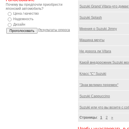
Почему вы предпочли приобрести
Suzuki Grand Vitara-что дума
японский автомобиль?
Цена / качество
Suzuki Splash
Надежность
Дизайн
Мнения о Suzuki Jimny
Результаты опроса
Машина мечты
Не дорога ли Vitara
Какой внедорожник Suzuki м
Класс "С" Suzuki
"Знак великих перемен"
Suzuki Cappuccino
Suzuki или что вы возите с с
Страницы
:
1
2
»
Чтобы участвовать в 