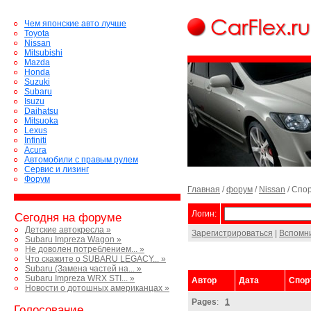
Чем японские авто лучше
Toyota
Nissan
Mitsubishi
Mazda
Honda
Suzuki
Subaru
Isuzu
Daihatsu
Mitsuoka
Lexus
Infiniti
Acura
Автомобили с правым рулем
Сервис и лизинг
Форум
Главная
/
форум
/
Nissan
/ Спо
Логин:
Сегодня на форуме
Детские автокресла »
Зарегистрироваться
|
Вспомн
Subaru Impreza Wagon »
Не доволен потреблением... »
Что скажите о SUBARU LEGACY... »
Subaru (Замена частей на... »
Subaru Impreza WRX STI... »
Автор
Дата
Спор
Новости о дотошных американцах »
Pages
:
1
Голосование