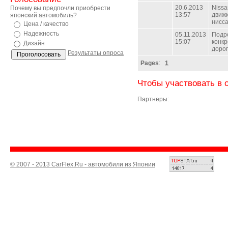
20.6.2013
Nissa
Почему вы предпочли приобрести
13:57
движк
японский автомобиль?
нисс
Цена / качество
Надежность
05.11.2013
Подро
15:07
конкр
Дизайн
дорог
Результаты опроса
Pages
:
1
Чтобы участвовать в 
Партнеры:
© 2007 - 2013 CarFlex.Ru - автомобили из Японии