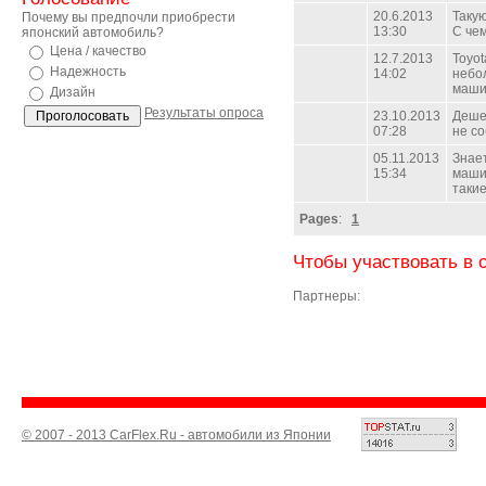
20.6.2013
Таку
Почему вы предпочли приобрести
13:30
С чем
японский автомобиль?
Цена / качество
12.7.2013
Toyot
Надежность
14:02
небол
машин
Дизайн
Результаты опроса
23.10.2013
Деше
07:28
не со
05.11.2013
Знае
15:34
машин
такие
Pages
:
1
Чтобы участвовать в 
Партнеры:
© 2007 - 2013 CarFlex.Ru - автомобили из Японии