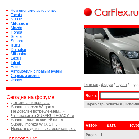
Чем японские авто лучше
Toyota
Nissan
Mitsubishi
Mazda
Honda
Suzuki
Subaru
Isuzu
Daihatsu
Mitsuoka
Lexus
Infiniti
Acura
Автомобили с правым рулем
Сервис и лизинг
Форум
Главная
/
форум
/
Toyota
/ Toyot
Логин:
Сегодня на форуме
Детские автокресла »
Зарегистрироваться
|
Вспомн
Subaru Impreza Wagon »
Не доволен потреблением... »
Что скажите о SUBARU LEGACY... »
Subaru (Замена частей на... »
Subaru Impreza WRX STI... »
Автор
Дата
Toyot
Новости о дотошных американцах »
Pages
:
1
Голосование